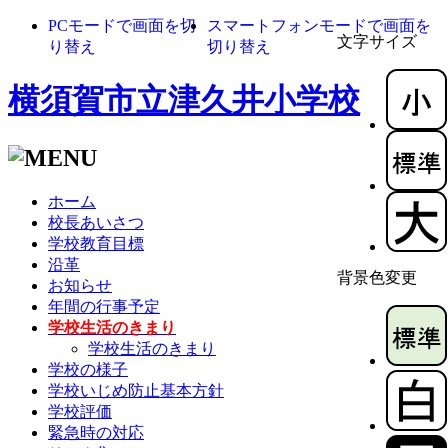
PCモードで画面を切
スマートフォンモードで画面を
文字サイズ
り替え
切り替え
横須賀市立津久井小学校
ホーム
校長あいさつ
学校教育目標
沿革
背景色変更
お知らせ
年間の行事予定
学校生活のきまり
学校生活のきまり
学校の様子
学校いじめ防止基本方針
学校評価
緊急時の対応