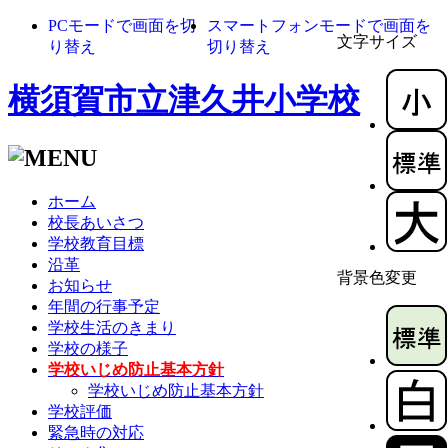
PCモードで画面を切
スマートフォンモードで画面を
文字サイズ
り替え
切り替え
横須賀市立津久井小学校
ホーム
校長あいさつ
学校教育目標
沿革
背景色変更
お知らせ
年間の行事予定
学校生活のきまり
学校の様子
学校いじめ防止基本方針
学校いじめ防止基本方針
学校評価
緊急時の対応